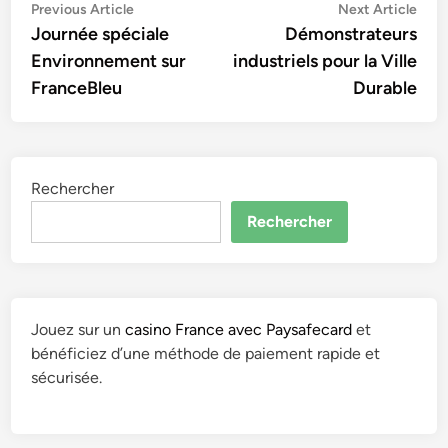
Navigation
Previous
Nex
Previous Article
Next Article
article:
artic
Journée spéciale
Démonstrateurs
de
Environnement sur
industriels pour la Ville
l’article
FranceBleu
Durable
Rechercher
Rechercher
Jouez sur un
casino France avec Paysafecard
et
bénéficiez d’une méthode de paiement rapide et
sécurisée.