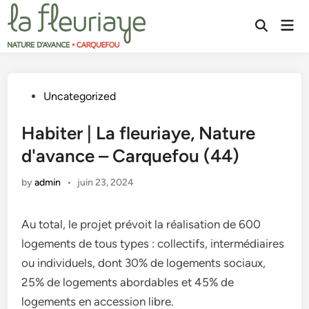
Skip
Mai
to
Open
Men
content
Search
Posted
Uncategorized
in
Habiter | La fleuriaye, Nature
d'avance – Carquefou (44)
by
admin
•
juin 23, 2024
Au total, le projet prévoit la réalisation de 600
logements de tous types : collectifs, intermédiaires
ou individuels, dont 30% de logements sociaux,
25% de logements abordables et 45% de
logements en accession libre.