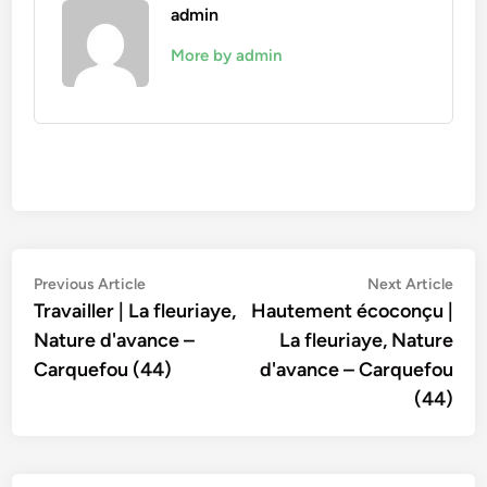
admin
More by admin
Navigation
Previous
Nex
Previous Article
Next Article
article:
artic
Travailler | La fleuriaye,
Hautement écoconçu |
de
Nature d'avance –
La fleuriaye, Nature
l’article
Carquefou (44)
d'avance – Carquefou
(44)