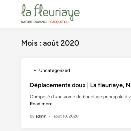
Skip
to
content
Mois :
août 2020
P
Uncategorized
o
s
Déplacements doux | La fleuriaye, 
t
Composé d’une voirie de bouclage principale à v
e
Read more
d
i
by
admin
•
août 10, 2020
n