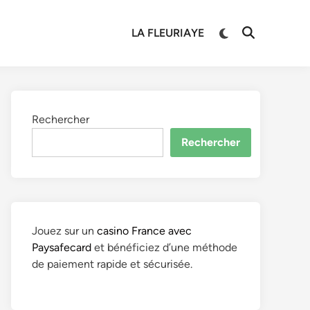
Switch
LA FLEURIAYE
Open
to
Search
dark
mode
Rechercher
Rechercher
Jouez sur un
casino France avec
Paysafecard
et bénéficiez d’une méthode
de paiement rapide et sécurisée.