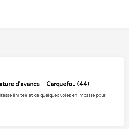
Nature d'avance – Carquefou (44)
D
itesse limitée et de quelques voies en impasse pour …
é
p
l
a